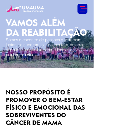
VAMOS ALÉM
DA REABILITAÇÃO
Somos o encontro de pessoas que remam
juntas, se superam, se reconectam, amam o
esporte, compartilham experiências e
celebram a vida
.
NOSSO PROPÓSITO É
PROMOVER O BEM-ESTAR
FÍSICO E EMOCIONAL DAS
SOBREVIVENTES DO
CÂNCER DE MAMA